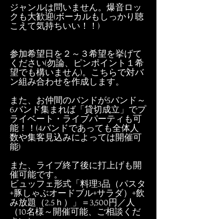
ジャンルは問いません。爆音ロッ
クも大歓迎(ボーカルもしっかり聴
こえて気持ちいい！！)
参加希望日を２～３希望を挙げて
ください(勿論、ピンポイント１希
望でも構いません)。こちらで対バ
ン組み合わせを作成します。
また、お仲間のバンドが5バンド～
6バンド集まれば「貸切成立」でプ
ライベート・ライブパーティも可
能！！(4バンドであっても全体人
数や集客見込みによっては開催可
能)
また、ライブ終了後に打上げも開
催可能です。
ビュッフェ形式「料理3品（パスタ
+豚しゃぶオードブル+サラダ）+飲
み放題（2.5ｈ）」＝3,500円／人
（10名様～開催可能、ご相談くだ