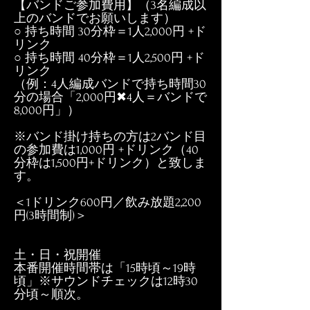
【バンドご参加費用】（3名編成以
上のバンドでお願いします）
○ 持ち時間 30分枠＝1人2,000円 +ド
リンク
○ 持ち時間 40分枠＝1人2,500円 +ド
リンク
（例：4人編成バンドで持ち時間30
分の場合「2,000円✖4人＝バンドで
8,000円」）
※バンド掛け持ちの方は2バンド目
の参加費は1,000円 +ドリンク（40
分枠は1,500円+ドリンク）と致しま
す。
＜1ドリンク6
00円／飲み放題2,200
円(3時間制)＞
土・日・祝開催
本番開催時間帯は「15時頃～19時
頃」※サウンドチェックは12時30
分頃～順次。